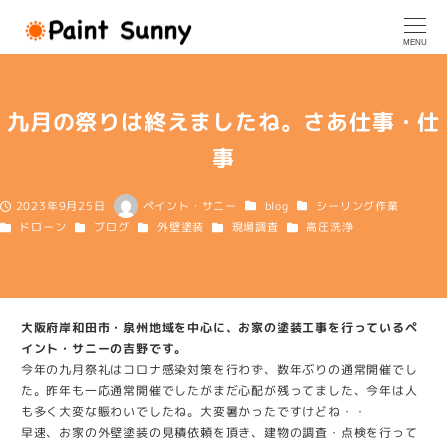
メ
イ
MENU
ン
コ
ン
九月の祭りは終えましたね。さあ仕事・仕
テ
ン
事
ツ
へ
カテゴリー
カテゴリー
移
2023年9月25日
ペイント・サニー
blog
シーリング作業
投稿日
著
動
カテゴリー
カテゴリー
カテゴリー
カテゴリー
カテゴリー
ドローン
ブログ
外壁塗装
現場調査
高圧洗浄
者
大阪府岸和田市・泉州地域を中心に、お家の塗装工事を行っているペ
イント・サニーの吉野です。
今年の九月祭礼はコロナ感染対策を行わず、数年ぶりの通常開催でし
た。昨年も一応通常開催でしたがまだ心配が残ってました、今年は人
も多く大変な賑わいでしたね。大変暑かったですけどね・・
早速、お家の外壁塗装の見積依頼を頂き、建物の調査・点検を行って