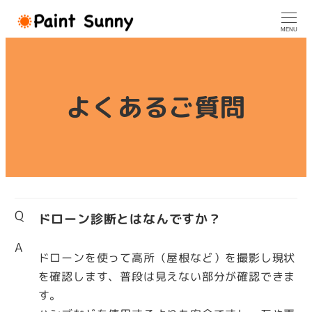
メ
イ
MENU
ン
コ
ン
テ
よくあるご質問
ン
ツ
へ
移
動
Q
ドローン診断とはなんですか？
A
ドローンを使って高所（屋根など）を撮影し現状
を確認します、普段は見えない部分が確認できま
す。