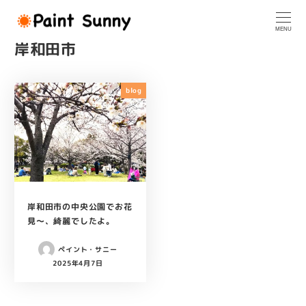
メ
イ
MENU
ン
岸和田市
コ
ン
テ
blog
ン
ツ
へ
移
動
岸和田市の中央公園でお花
見～、綺麗でしたよ。
ペイント・サニー
2025年4月7日
投稿日