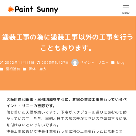
メ
イ
MENU
ン
コ
ン
塗装工事の為に塗装工事以外の工事を行う
テ
ン
こともあります。
ツ
へ
カテゴリー
移
2022年11月13日
2023年5月27日
ペイント・サニー
blog
投稿日
更新日
著
動
カテゴリー
カテゴリー
屋根塗装
解体 撤去
者
大阪府岸和田市・泉州地域を中心に、お家の塗装工事を行っているペ
イント・サニーの吉野です。
落ち着いた天候が続いてます、予定がスケジュール通りに進むので助
かっています。ただ、早朝と日中の気温差が大きいので体調不良に気
を付けないといけないですね。
塗装工事において塗装作業を行う前に別の工事を行うこともありま