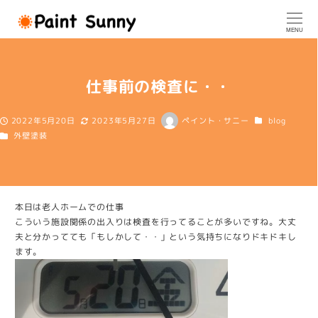
メ
イ
MENU
ン
コ
ン
仕事前の検査に・・
テ
ン
ツ
カテゴリー
2022年5月20日
2023年5月27日
ペイント・サニー
blog
投稿日
更新日
著
へ
カテゴリー
外壁塗装
者
移
動
本日は老人ホームでの仕事
こういう施設関係の出入りは検査を行ってることが多いですね。大丈
夫と分かってても「もしかして・・」という気持ちになりドキドキし
ます。