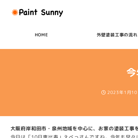
メ
イ
ン
コ
HOME
外壁塗装工事の流れ
ン
テ
ン
ツ
今
へ
移
2023年1月1
動
投稿日
大阪府岸和田市・泉州地域を中心に、お家の塗装工事
今日は「10日恵比寿」えべっさんですね。今年も早