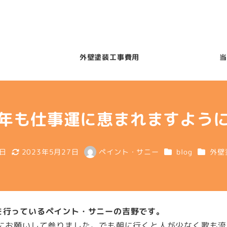
外壁塗装工事費用
当
年も仕事運に恵まれますよう
カテゴリー
カテゴ
0日
2023年5月27日
ペイント・サニー
blog
外壁
更新日
著
者
を行っているペイント・サニーの吉野です。
々にお願いして参りました。でも朝に行くと人が少なく歌も