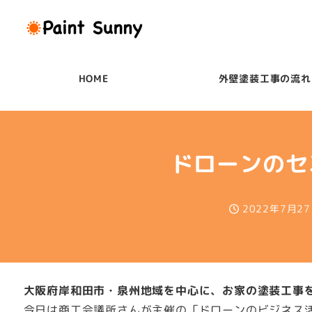
メ
イ
ン
コ
HOME
外壁塗装工事の流れ
ン
テ
ン
ツ
ドローンのセ
へ
移
2022年7月2
動
投稿日
大阪府岸和田市・泉州地域を中心に、お家の塗装工事
今日は商工会議所さんが主催の「ドローンのビジネス