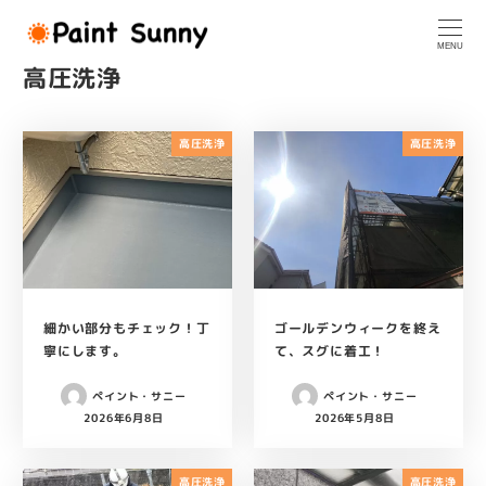
メ
イ
MENU
ン
高圧洗浄
コ
ン
テ
高圧洗浄
高圧洗浄
ン
ツ
へ
移
動
細かい部分もチェック！丁
ゴールデンウィークを終え
寧にします。
て、スグに着工！
ペイント・サニー
ペイント・サニー
2026年6月8日
2026年5月8日
投稿日
投稿日
高圧洗浄
高圧洗浄